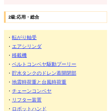
2級:応用・総合
・
転がり軸受
・
エアシリンダ
・
移載機
・
ベルトコンベヤ駆動プーリー
・
貯水タンクのドレン蓋開閉部
・
地震時荷重と台風時荷重
・
チェーンコンベヤ
・
リフター装置
・
ロボットハンド