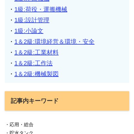
・
1級:荷役・運搬機械
・
1級:設計管理
・
1級:小論文
・
1＆2級:環境経営＆環境・安全
・
1＆2級:工業材料
・
1＆2級:工作法
・
1＆2級:機械製図
記事内キーワード
・応用・総合
・貯水タンク