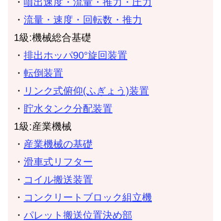
・
噴出速度・流量・推力・圧力
・
流量・速度・回転数・推力
1級:機械総合基礎
・
排出ホッパ90°旋回装置
・
転倒装置
・
リンク式俯仰(ふぎょう)装置
・
貯水タンク分配装置
1級:産業機械
・
産業機械の基礎
・
滑車式リフター
・
コイル搬送装置
・
コンクリートブロック組立機
・
パレット搬送位置決め部