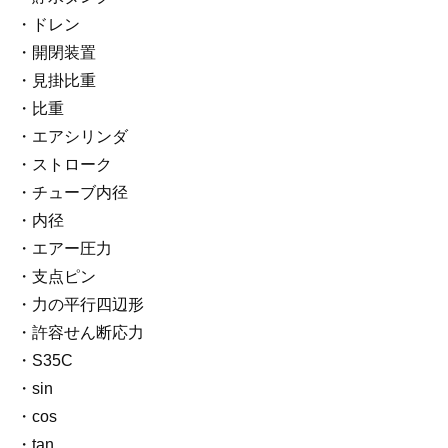
・ドレン
・開閉装置
・見掛比重
・比重
・エアシリンダ
・ストローク
・チューブ内径
・内径
・エアー圧力
・支点ピン
・力の平行四辺形
・許容せん断応力
・S35C
・sin
・cos
・tan