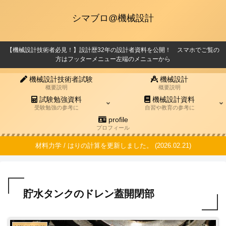
シマブロ@機械設計
【機械設計技術者必見！】設計歴32年の設計者資料を公開！ スマホでご覧の
方はフッターメニュー左端のメニューから
機械設計技術者試験
機械設計
概要説明
概要説明
試験勉強資料
機械設計資料
受験勉強の参考に
自習や教育の参考に
profile
プロフィール
材料力学 / はりの計算を更新しました。 (2026.02.21)
貯水タンクのドレン蓋開閉部