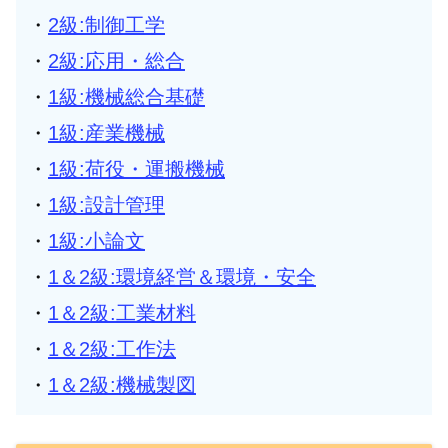
・
2級:制御工学
・
2級:応用・総合
・
1級:機械総合基礎
・
1級:産業機械
・
1級:荷役・運搬機械
・
1級:設計管理
・
1級:小論文
・
1＆2級:環境経営＆環境・安全
・
1＆2級:工業材料
・
1＆2級:工作法
・
1＆2級:機械製図