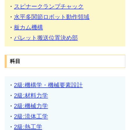
・
スピナークランプチャック
・
水平多関節ロボット動作領域
・
板カム機構
・
パレット搬送位置決め部
科目
・
2級:機構学・機械要素設計
・
2級:材料力学
・
2級:機械力学
・
2級:流体工学
・
2級:熱工学