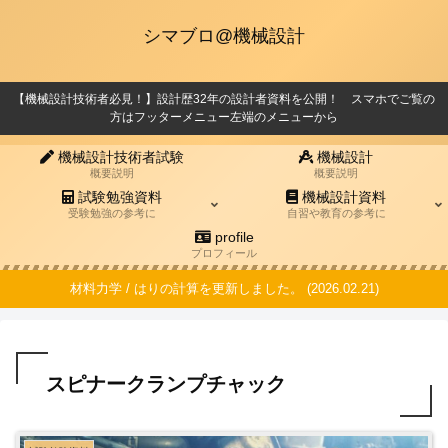
シマブロ@機械設計
【機械設計技術者必見！】設計歴32年の設計者資料を公開！ スマホでご覧の
方はフッターメニュー左端のメニューから
機械設計技術者試験
機械設計
概要説明
概要説明
試験勉強資料
機械設計資料
受験勉強の参考に
自習や教育の参考に
profile
プロフィール
材料力学 / はりの計算を更新しました。 (2026.02.21)
スピナークランプチャック