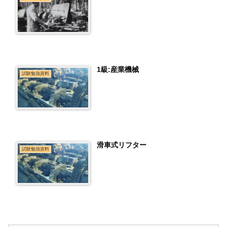
1級:産業機械
試験勉強資料
滑車式リフター
試験勉強資料