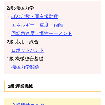
2級:機械力学
・
ばね定数・固有振動数
・
エネルギー・速度・距離
・
回転角速度・慣性モーメント
2級:応用・総合
・
ロボットハンド
1級:機械総合基礎
・
機械力学関係
1級:産業機械