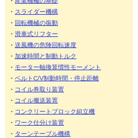
・
産業機械の基礎
・
スライダー機構
・
回転機械の振動
・
滑車式リフター
・
送風機の危険回転速度
・
加速時間と制動トルク
・
モーター軸換算慣性モーメント
・
ベルトC/V制動時間・停止距離
・
コイル巻取り装置
・
コイル搬送装置
・
コンクリートブロック組立機
・
ワーク仕分け装置
・
ターンテーブル機構