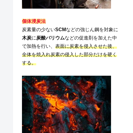
個体浸炭法
炭素量の少ない
SCM
などの強じん鋼を対象に
木炭
に
炭酸バリウム
などの促進剤を加えた中
で加熱を行い、
表面に炭素を侵入させた後、
全体を焼入れ炭素の侵入した部分だけを硬く
する。