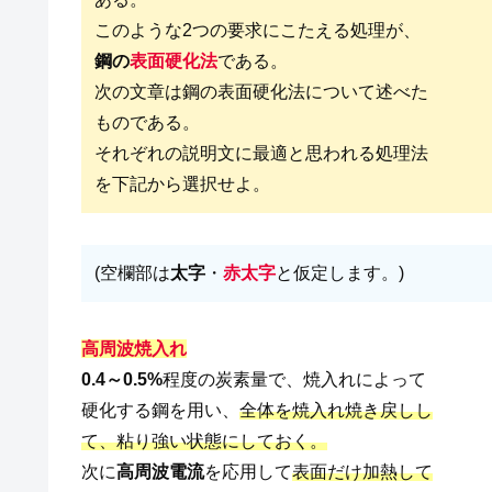
このような2つの要求にこたえる処理が、
鋼の
表面硬化法
である。
次の文章は鋼の表面硬化法について述べた
ものである。
それぞれの説明文に最適と思われる処理法
を下記から選択せよ。
(空欄部は
太字
・
赤太字
と仮定します。)
高周波焼入れ
0.4～0.5%
程度の炭素量で、焼入れによって
硬化する鋼を用い、
全体を焼入れ焼き戻しし
て、粘り強い状態にしておく。
次に
高周波電流
を応用して
表面だけ加熱して