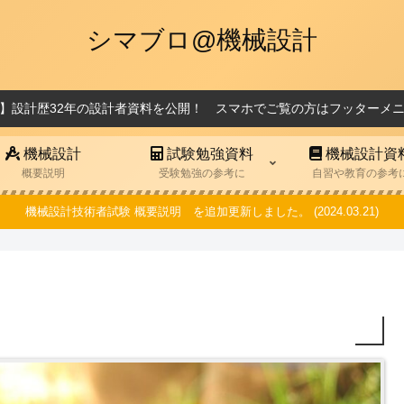
シマブロ@機械設計
】設計歴32年の設計者資料を公開！ スマホでご覧の方はフッターメ
機械設計
試験勉強資料
機械設計資
概要説明
受験勉強の参考に
自習や教育の参考
機械設計技術者試験 概要説明 を追加更新しました。 (2024.03.21)