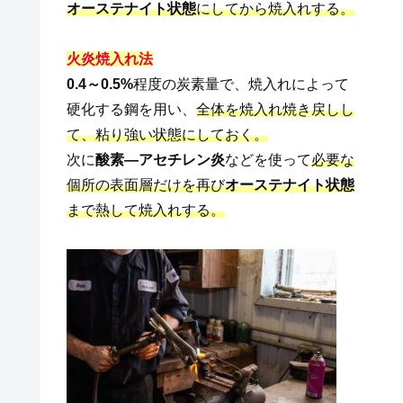
オーステナイト状態
にしてから焼入れする。
火炎焼入れ法
0.4～0.5%
程度の炭素量で、焼入れによって
硬化する鋼を用い、
全体を焼入れ焼き戻しし
て、粘り強い状態にしておく。
次に
酸素―アセチレン炎
などを使って
必要な
個所の表面層だけを再び
オーステナイト状態
まで熱して焼入れする。