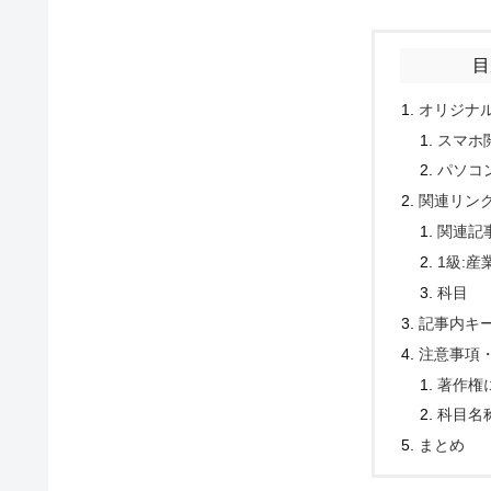
目
オリジナ
スマホ
パソコ
関連リン
関連記
1級:産
科目
記事内キ
注意事項
著作権
科目名
まとめ