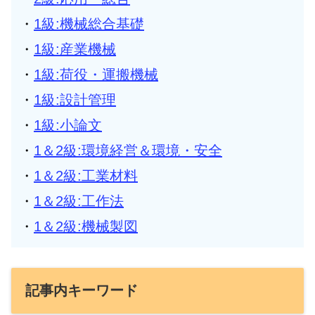
・
1級:機械総合基礎
・
1級:産業機械
・
1級:荷役・運搬機械
・
1級:設計管理
・
1級:小論文
・
1＆2級:環境経営＆環境・安全
・
1＆2級:工業材料
・
1＆2級:工作法
・
1＆2級:機械製図
記事内キーワード