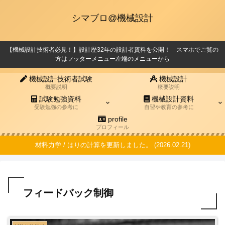
シマブロ@機械設計
【機械設計技術者必見！】設計歴32年の設計者資料を公開！ スマホでご覧の
方はフッターメニュー左端のメニューから
機械設計技術者試験
機械設計
概要説明
概要説明
試験勉強資料
機械設計資料
受験勉強の参考に
自習や教育の参考に
profile
プロフィール
材料力学 / はりの計算を更新しました。 (2026.02.21)
フィードバック制御