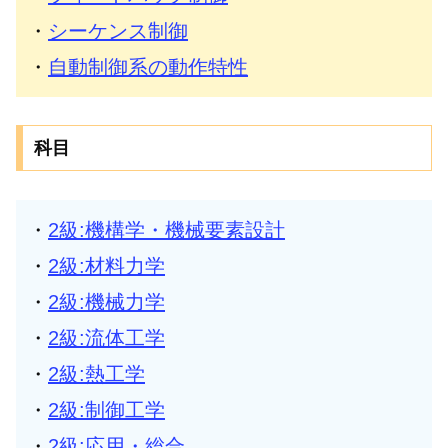
・
シーケンス制御
・
自動制御系の動作特性
科目
・
2級:機構学・機械要素設計
・
2級:材料力学
・
2級:機械力学
・
2級:流体工学
・
2級:熱工学
・
2級:制御工学
・
2級:応用・総合