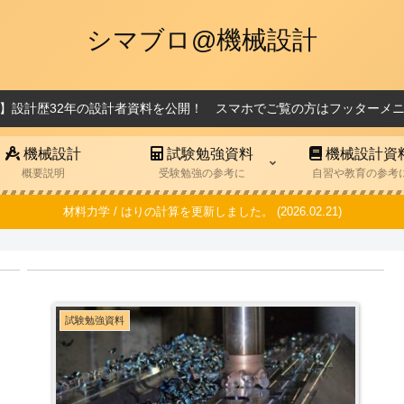
シマブロ@機械設計
】設計歴32年の設計者資料を公開！ スマホでご覧の方はフッターメ
機械設計
試験勉強資料
機械設計資
概要説明
受験勉強の参考に
自習や教育の参考
材料力学 / はりの計算を更新しました。 (2026.02.21)
試験勉強資料